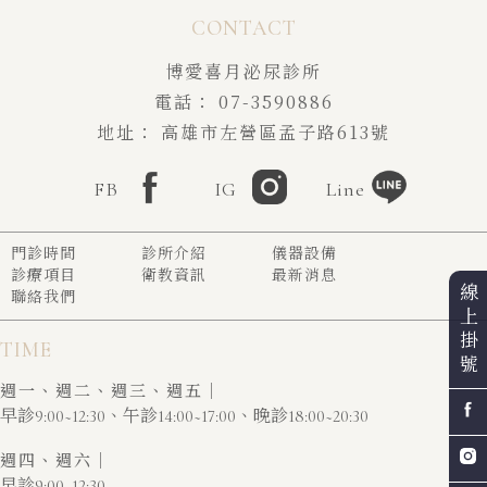
博愛喜月泌尿診所
07-3590886
高雄市左營區孟子路613號
FB
IG
Line
門診時間
診所介紹
儀器設備
診療項目
衛教資訊
最新消息
線
聯絡我們
上
掛
TIME
號
週一、週二、週三、週五｜
早診9:00~12:30、午診14:00~17:00、晚診18:00~20:30
週四、週六｜
早診9:00~12:30