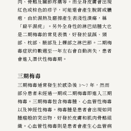
肉、骨骼及關節疼痛等。而全身皮膚會出現
紅色或棕色的疹子，可能還會產生脫屑或膿
疱，由於濕熱及磨擦產生表淺性潰瘍，稱
「扁平濕疣」。另外全身性的淋巴結腫大也
是二期梅毒的常見表徵，好發於鼠蹊、頸
部、枕部、腋部及上髁部之淋巴節。二期梅
毒症狀約數週至一年左右會自動消失，患者
會進入潛伏性梅毒期。
三期梅毒
三期梅毒通常發生於感染後 3～7 年，然而
部分患者未經過一期或二期梅毒即進入三期
梅毒。三期梅毒包含梅毒腫、心血管性梅毒
以及神經性梅毒。梅毒腫是患者會出現如同
腫瘤般的突出物，好發於皮膚和肌肉骨骼組
織。心血管性梅毒則是患者會產生心血管病