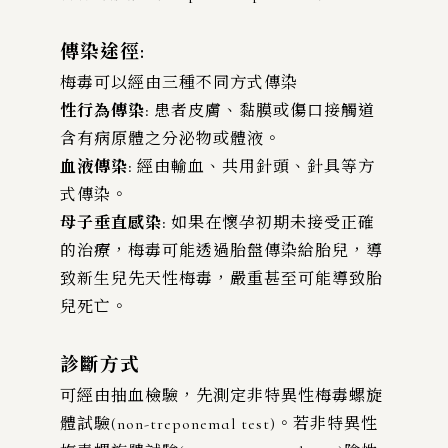
傳染途徑:
梅毒可以經由三種不同方式傳染
性行為傳染:
患者皮膚、黏膜或傷口接觸道
含有病原體之分泌物或體液。
血液傳染:
經由輸血、共用針頭、針具等方
式傳染。
母子垂直感染:
如果在懷孕初期未接受正確
的治療，梅毒可能透過胎盤傳染給胎兒，導
致新生兒先天性梅毒，嚴重甚至可能導致胎
兒死亡。
診斷方式
可經由抽血檢驗，先測定非特異性梅毒螺旋
體試驗(non-treponemal test)。若非特異性