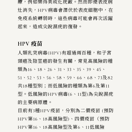
療，例如樂得美或化疣敵。然而即便表皮病
灶消失，HPV病毒會潛伏於表皮細胞中，在
免疫系統轉弱時，這些病毒可能會再次活躍
起來，造成尖銳濕疣的復發。
HPV 疫苗
人類乳突病毒(HPV)有超過兩百種，和子宮
頸癌及陰莖癌的發生有關，常見高風險的種
類為16、18、26、31、33、35、39、45、
51、52、53、56、58、59、66、68、73及82
共18種型別；而低風險的種類為第6及第11
型。低風險的HPV病毒(6、11型)為尖銳濕疣
的主要病原體。
目前有3種HPV疫苗，分別為二價疫苗 (預防
HPV第16、18高風險型)、四價疫苗（預防
HPV第16、18高風險型及第6、11低風險