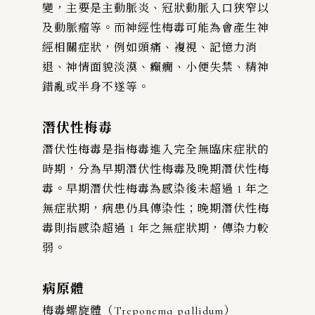
變，主要是主動脈炎、冠狀動脈入口狹窄以
及動脈瘤等。而神經性梅毒可能為會產生神
經相關症狀，例如頭痛、複視、記憶力消
退、神情面貌淡漠、癲癇、小便失禁、精神
錯亂或半身不遂等。
潛伏性梅毒
潛伏性梅毒是指梅毒進入完全無臨床症狀的
時期，分為早期潛伏性梅毒及晚期潛伏性梅
毒。早期潛伏性梅毒為感染後未超過 1 年之
無症狀期，病患仍具傳染性；晚期潛伏性梅
毒則指感染超過 1 年之無症狀期，傳染力較
弱。
病原體
梅毒螺旋體（Treponema pallidum）