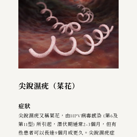
尖銳濕疣（菜花）
症狀
尖銳濕疣又稱菜花，由HPV病毒感染 (第6及
第11型) 所引起，潛伏期通常2~3個月，但有
些患者可以長達9個月或更久。尖銳濕疣症