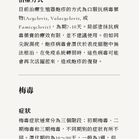
治療方式
目前治療生殖器皰疹的方式為口服抗病毒藥
物(Acyclovir, Valacyclovir, 或
Famicyclovir)，為期7~10天。局部塗抹抗病
毒藥膏的療效有限，並不建議使用。但如同
尖銳濕疣，皰疹病毒會潛伏於表皮細胞中無
法根治，在免疫系統轉弱時，這些病毒可能
會再次活躍起來，造成皰疹的復發。
梅毒
症狀
梅毒症狀通常分為三個階段：初期梅毒、二
期梅毒和三期梅毒，不同期別的症狀有所不
同。潛伏期約為10～90天，一般為3週，但