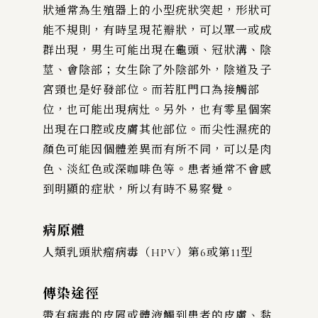
狀通常為生殖器上的小型疣狀突起，形狀可
能不規則，有時呈現花瓣狀，可以單一或成
群出現，男生可能出現在龜頭、冠狀溝、陰
莖、會陰部；女生除了外陰部外，陰道及子
宮頸也是好發部位。而若肛門口為接觸部
位，也可能出現病灶。另外，也有零星個案
出現在口腔或皮膚其他部位。而尖性濕疣的
顏色可能因個體差異而有所不同，可以是肉
色、淡紅色或深咖啡色等。患者通常不會感
到明顯的症狀，所以有時不易察覺。
病原體
人類乳頭狀瘤病毒（HPV）第6或第11型
傳染途徑
帶有病毒的皮屑或體液觸到患者的皮膚、黏