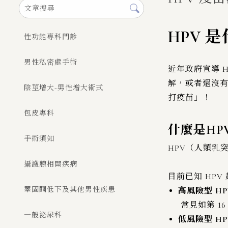
HPV
性功能專科門診
男性私密處手術
近年政府宣導 
解，或者還沒有
陰莖增大-男性增大術式
打疫苗」！
包皮專科
什麼是HP
手術須知
HPV（人類乳
攝護腺相關疾病
目前已知 HPV
睪固酮低下及其他男性疾患
高風險型 HP
常見如第 1
一般泌尿科
低風險型 HP