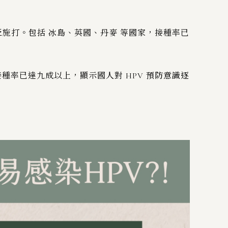
廣泛施打。包括 冰島、英國、丹麥 等國家，接種率已
前接種率已達九成以上，顯示國人對 HPV 預防意識逐
。