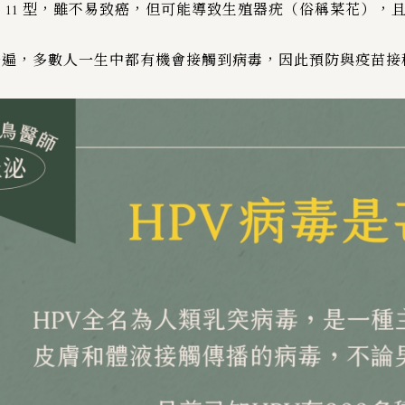
、11 型，雖不易致癌，但可能導致生殖器疣（俗稱菜花），
普遍，多數人一生中都有機會接觸到病毒，因此預防與疫苗接