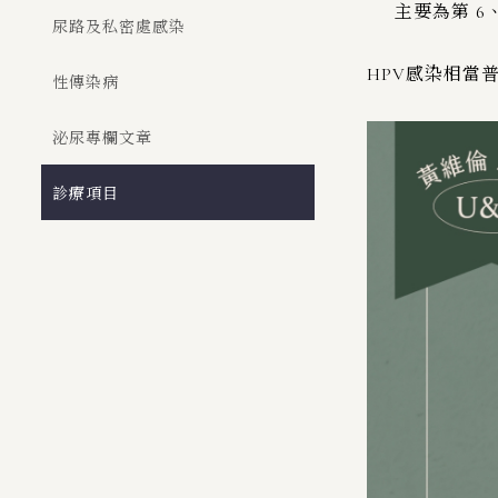
主要為第 6
尿路及私密處感染
HPV感染相當
性傳染病
泌尿專欄文章
診療項目