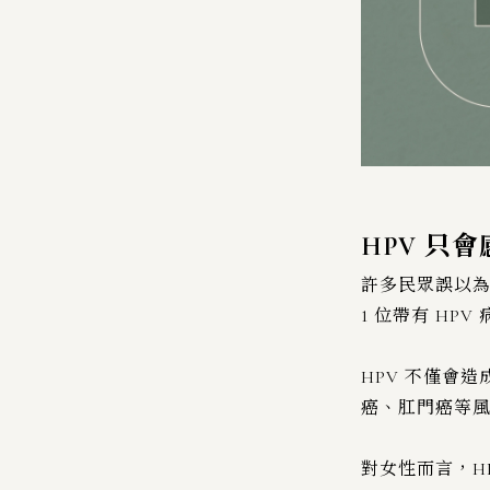
HPV 只
許多民眾誤以為
1 位帶有 H
HPV 不僅會
癌、肛門癌等風
對女性而言，H