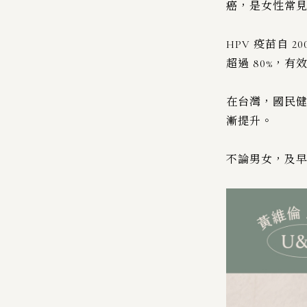
癌，是女性常
HPV 疫苗自
超過 80%，
在台灣，國民健康
漸提升。
不論男女，及早