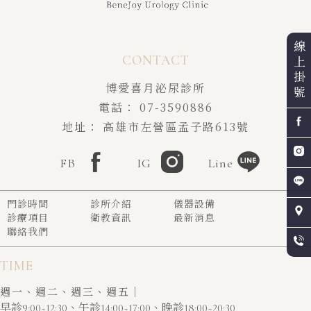
線
上
掛
博愛喜月泌尿診所
號
07-3590886
高雄市左營區孟子路613號
FB
IG
Line
門診時間
診所介紹
儀器設備
診療項目
衛教資訊
最新消息
聯絡我們
TIME
週一、週二、週三、週五｜
早診9:00~12:30、午診14:00~17:00、晚診18:00~20:30