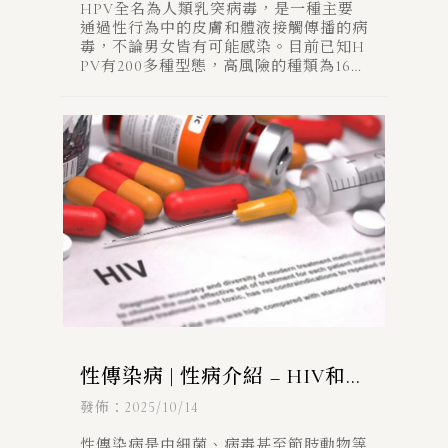
HPV全名為人類乳突病毒，是一種主要
通過性行為中的皮膚和體液接觸傳播的病
毒，不論男女皆有可能感染。目前已知H
PV有200多種型態，高風險的種類為16、
18、26、31、33、35、39、45、51、5
性傳染病 | 性病介紹 – HIV和愛
滋病
發佈：2025/10/14
性傳染病是由細菌、病毒甚至節肢動物等