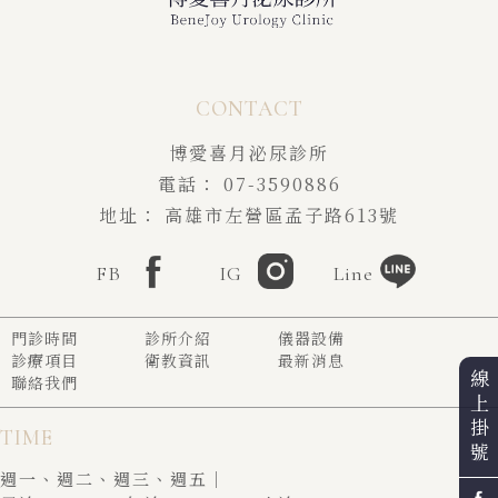
博愛喜月泌尿診所
07-3590886
高雄市左營區孟子路613號
FB
IG
Line
門診時間
診所介紹
儀器設備
診療項目
衛教資訊
最新消息
線
聯絡我們
上
掛
TIME
號
週一、週二、週三、週五｜