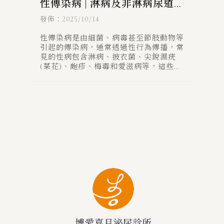
性傳染病 | 淋病及非淋病尿道
炎
發佈：2025/10/14
性傳染病是由細菌、病毒甚至節肢動物等
引起的傳染病，通常透過性行為傳播，常
見的性病包含淋病、披衣菌、尖銳濕疣
(菜花)、皰疹、梅毒和愛滋病等，這些疾
病不僅對生殖器或泌尿道產生危害，甚至
有可能波及全身其他器