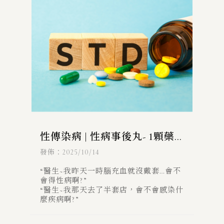
性傳染病 | 性病事後丸- 1顆藥
就可以預防3大性傳染病?!
發佈：2025/10/14
“醫生~我昨天一時腦充血就沒戴套…會不
會得性病啊?”
“醫生~我那天去了半套店，會不會感染什
麼疾病啊?”