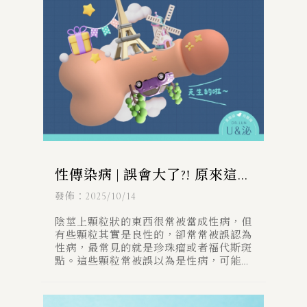
性傳染病 | 誤會大了?! 原來這些
不是性病- 陰莖上3種常見斑點
發佈：2025/10/14
陰莖上顆粒狀的東西很常被當成性病，但
有些顆粒其實是良性的，卻常常被誤認為
性病，最常見的就是珍珠瘤或者福代斯斑
點。這些顆粒常被誤以為是性病，可能導
致患者感到不安和尷尬，甚至是造成伴侶
的誤會，但其實與性傳