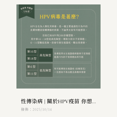
rEP)及事後(PEP)的預
性傳染病 | 關於HPV疫苗 你想
知道的事
發佈：2025/10/14