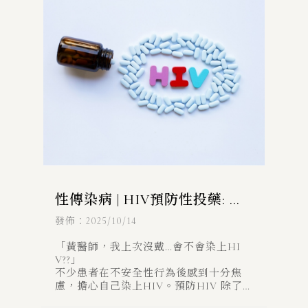
性傳染病 | HIV預防性投藥: 事
前事後2大方式
發佈：2025/10/14
「黃醫師，我上次沒戴…會不會染上HI
V??」
不少患者在不安全性行為後感到十分焦
慮，擔心自己染上HIV。預防HIV 除了
保險套之外，現在還有藥物可以做事前(P