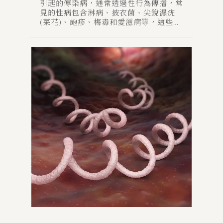
引起的傳染病，通常透過性行為傳播，常
見的性病包含淋病、披衣菌、尖銳濕疣
(菜花)、皰疹、梅毒和愛滋病等，這些疾
病不僅對生殖器或泌尿道產生危害，甚至
有可能波及全身其他器