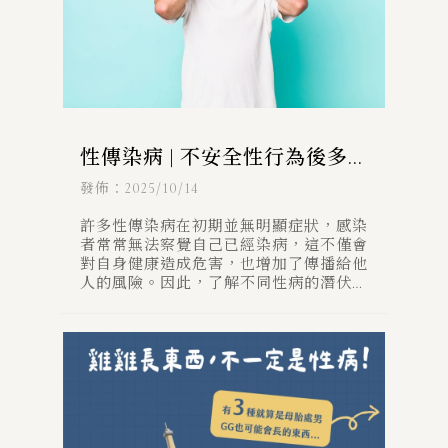
性傳染病 | 不安全性行為後多
久後要來檢查? 8種常見性病潛
發佈：2025/10/14
伏期和檢測時間
許多性傳染病在初期並無明顯症狀，感染
者常常無法察覺自己已經染病，這不僅會
對自身健康造成危害，也增加了傳播給他
人的風險。因此，了解不同性病的潛伏期
及適當的檢測時間，對於及早發現和治療
至關重要。 本文介紹