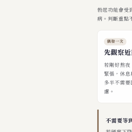
勃起功能會受
病。判斷重點
偶發一次
先觀察近
若剛好熬夜
緊張，休息
多半不需要
慮。
不需要等