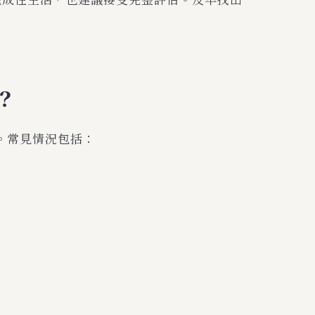
完成性生活，也建議接受完整評估。及早找出
？
。常見情況包括：