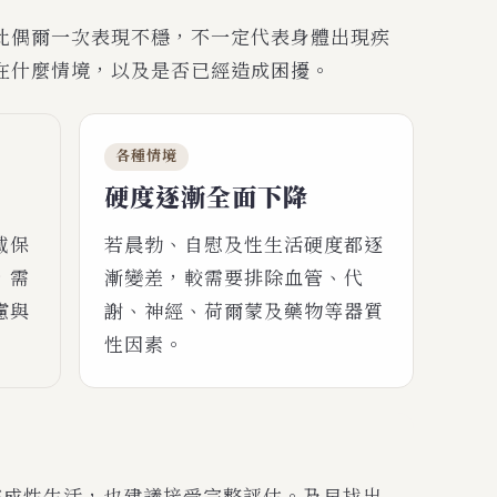
此偶爾一次表現不穩，不一定代表身體出現疾
在什麼情境，以及是否已經造成困擾。
各種情境
硬度逐漸全面下降
戴保
若晨勃、自慰及性生活硬度都逐
，需
漸變差，較需要排除血管、代
慮與
謝、神經、荷爾蒙及藥物等器質
性因素。