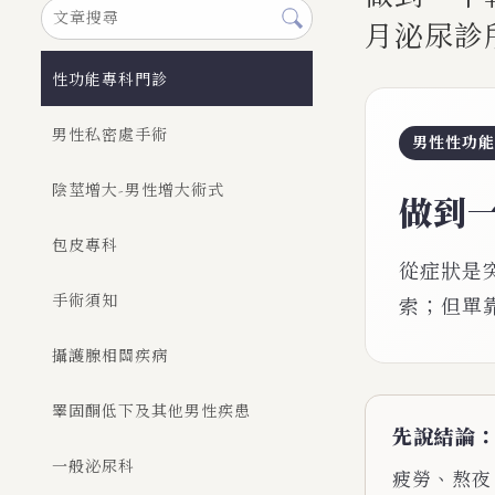
月泌尿診
性功能專科門診
男性私密處手術
男性性功
陰莖增大-男性增大術式
做到
包皮專科
從症狀是
手術須知
索；但單
攝護腺相關疾病
睪固酮低下及其他男性疾患
先說結論
一般泌尿科
疲勞、熬夜