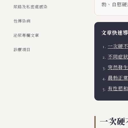
勃、自慰硬
尿路及私密處感染
性傳染病
文章快速
泌尿專欄文章
一次硬不
診療項目
不同症
突然發
晨勃正
有性慾
一次硬