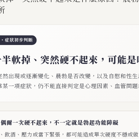
所
能・症狀初步判斷
一半軟掉、突然硬不起來，可能是
突然出現或逐漸變化、晨勃是否改變，以及自慰和性生
靠某一項症狀，仍不能直接判定是心理因素、血管問題
：偶爾一次硬不起來，不一定就是勃起功能障礙
、飲酒、壓力或當下緊張，都可能造成單次硬度不穩或做