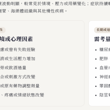
壞波動明顯，較常見於情境、壓力或用藥變化；症狀持續
爾蒙、海綿體組織與其他慢性疾病。
生
長期或
境或心理因素
需考
慮或曾有失敗經驗
糖尿
濟或生活壓力增加
肥胖
勞或飲酒過量
血管
合或刺激方式改變
神經
或原有藥物調整劑量
睪固
、疼痛或情緒狀態改變
陰莖