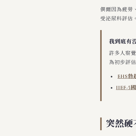
偶爾因為疲勞
受泌尿科評估
我到底有
許多人察
為初步評
EHS
IIEF
突然硬