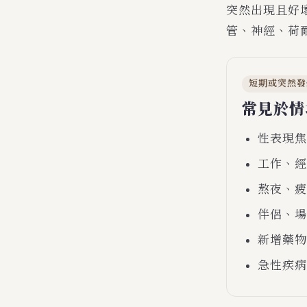
突然出現且好
管、神經、荷
短期或突然發
常見於情
性表現焦
工作、經
熬夜、疲
伴侶、場
新增藥物
急性疾病