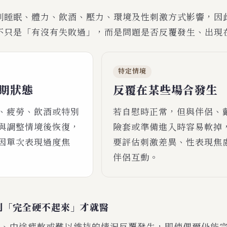
到睡眠、體力、飲酒、壓力、環境及性刺激方式影響，因
不只是「有沒有失敗過」，而是問題是否反覆發生、出現
特定情境
期狀態
反覆在某些場合發生
、疲勞、飲酒或特別
若自慰時正常，但與伴侶、
與調整情境後恢復，
險套或準備進入時容易軟掉
因單次表現過度焦
要評估刺激差異、性表現焦
伴侶互動。
到「完全硬不起來」才就醫